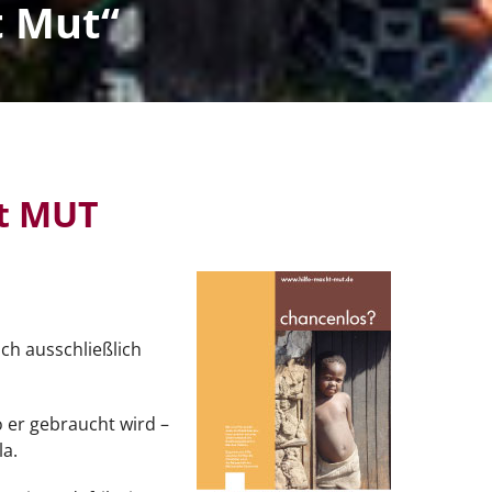
t Mut“
ht MUT
ich ausschließlich
 er gebraucht wird –
a.