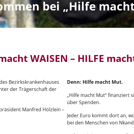
ommen bei „Hilfe mach
macht WAISEN – HILFE mac
t des Bezirkskrankenhauses
Denn: Hilfe macht Mut.
nter der Trägerschaft der
„Hilfe macht Mut“ finanziert s
über Spenden.
spräsident Manfred Hölzlein –
Jeder Euro kommt dort an, wo
bei den Menschen von Nkandl