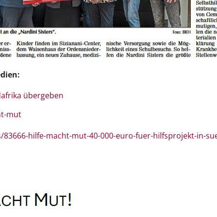
edien:
üdafrika übergeben
ht-mut
83666-hilfe-macht-mut-40-000-euro-fuer-hilfsprojekt-in-su